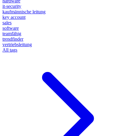
hardware
it-security
kaufmännische leitung
key account
sales
software
teamfähig
trendfinder
vertriebsleitung
All tags