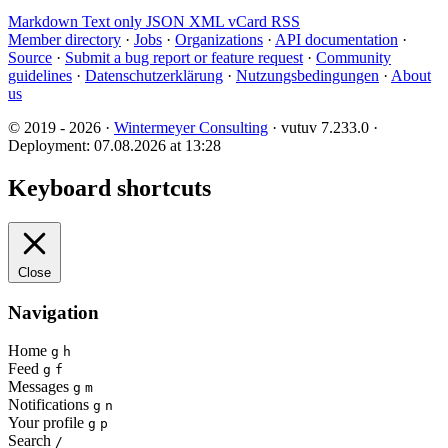
Markdown
Text only
JSON
XML
vCard
RSS
Member directory
·
Jobs
·
Organizations
·
API documentation
·
Source
·
Submit a bug report or feature request
·
Community
guidelines
·
Datenschutzerklärung
·
Nutzungsbedingungen
·
About
us
© 2019 - 2026 ·
Wintermeyer Consulting
· vutuv 7.233.0
·
Deployment: 07.08.2026 at 13:28
Keyboard shortcuts
Close
Navigation
Home
g
h
Feed
g
f
Messages
g
m
Notifications
g
n
Your profile
g
p
Search
/