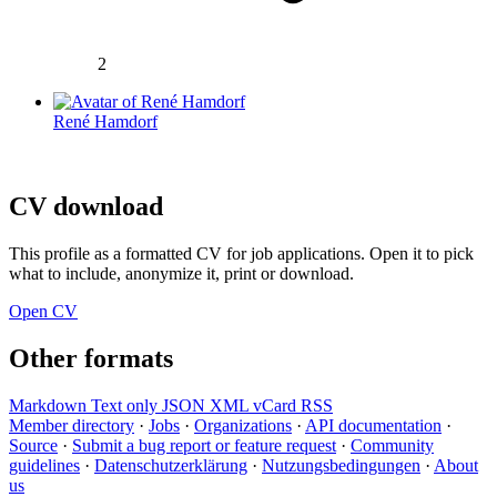
2
René Hamdorf
CV download
This profile as a formatted CV for job applications. Open it to pick
what to include, anonymize it, print or download.
Open CV
Other formats
Markdown
Text only
JSON
XML
vCard
RSS
Member directory
·
Jobs
·
Organizations
·
API documentation
·
Source
·
Submit a bug report or feature request
·
Community
guidelines
·
Datenschutzerklärung
·
Nutzungsbedingungen
·
About
us