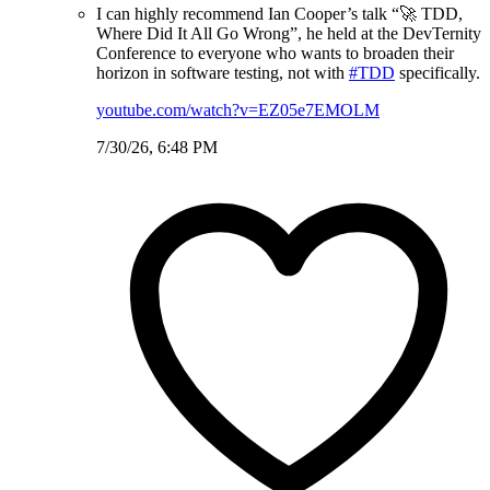
I can highly recommend Ian Cooper’s talk “🚀 TDD,
Where Did It All Go Wrong”, he held at the DevTernity
Conference to everyone who wants to broaden their
horizon in software testing, not with
#TDD
specifically.
youtube.com/watch?v=EZ05e7EMOLM
7/30/26, 6:48 PM