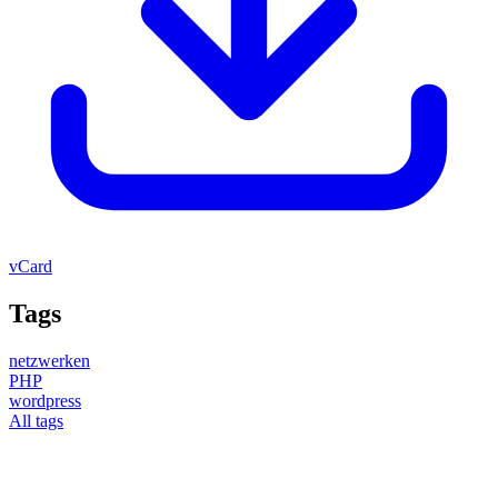
vCard
Tags
netzwerken
PHP
wordpress
All tags