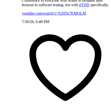
Conference to everyone who wants to broaden their
horizon in software testing, not with
#TDD
specifically.
youtube.com/watch?v=EZ05e7EMOLM
7/30/26, 6:48 PM