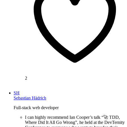
2
SH
Sebastian Hädrich
Full-stack web developer
I can highly recommend Ian Cooper’s talk “🚀 TDD,
Where Did It All Go Wrong”, he held at the DevTernity