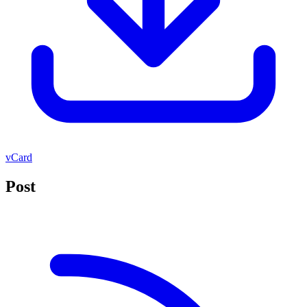
vCard
Post