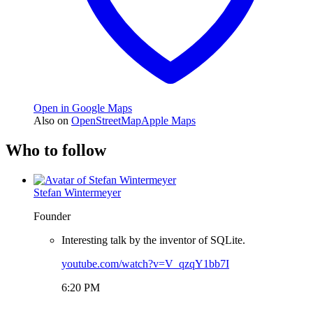
Open in Google Maps
Also on
OpenStreetMap
Apple Maps
Who to follow
Stefan Wintermeyer
Founder
Interesting talk by the inventor of SQLite.
youtube.com/watch?v=V_qzqY1bb7I
6:20 PM