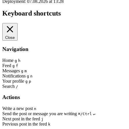
Deployment: 07.08.2026 at 13:28
Keyboard shortcuts
Close
Navigation
Home
g
h
Feed
g
f
Messages
g
m
Notifications
g
n
Your profile
g
p
Search
/
Actions
Write a new post
n
Send the post or message you are writing
⌘/Ctrl
↵
Next post in the feed
j
Previous post in the feed
k