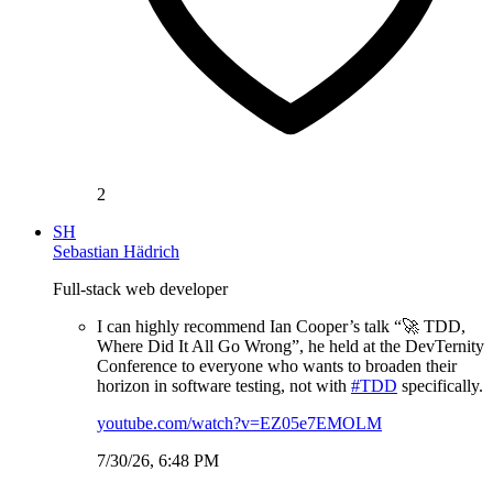
2
SH
Sebastian Hädrich
Full-stack web developer
I can highly recommend Ian Cooper’s talk “🚀 TDD,
Where Did It All Go Wrong”, he held at the DevTernity
Conference to everyone who wants to broaden their
horizon in software testing, not with
#TDD
specifically.
youtube.com/watch?v=EZ05e7EMOLM
7/30/26, 6:48 PM