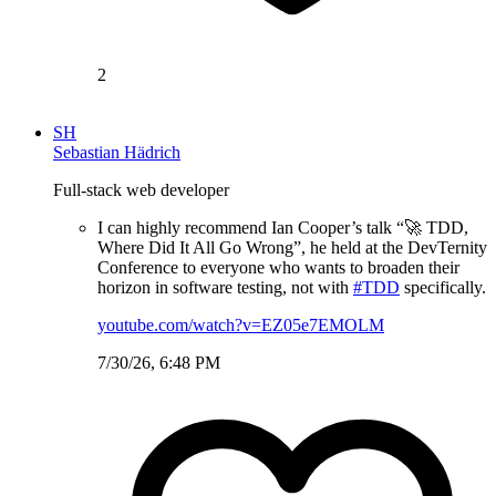
2
SH
Sebastian Hädrich
Full-stack web developer
I can highly recommend Ian Cooper’s talk “🚀 TDD,
Where Did It All Go Wrong”, he held at the DevTernity
Conference to everyone who wants to broaden their
horizon in software testing, not with
#TDD
specifically.
youtube.com/watch?v=EZ05e7EMOLM
7/30/26, 6:48 PM