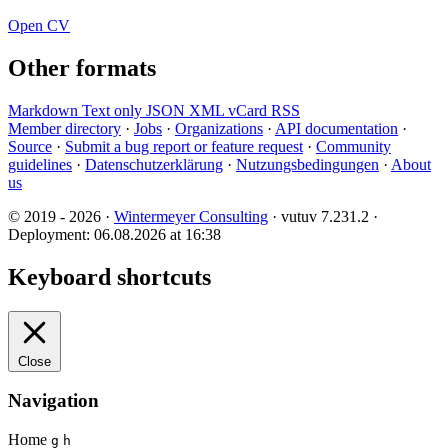
Open CV
Other formats
Markdown
Text only
JSON
XML
vCard
RSS
Member directory
·
Jobs
·
Organizations
·
API documentation
·
Source
·
Submit a bug report or feature request
·
Community
guidelines
·
Datenschutzerklärung
·
Nutzungsbedingungen
·
About
us
© 2019 - 2026 ·
Wintermeyer Consulting
· vutuv 7.231.2
·
Deployment: 06.08.2026 at 16:38
Keyboard shortcuts
Close
Navigation
Home
g
h