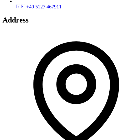
🇩🇪
+49 5127 467911
Address