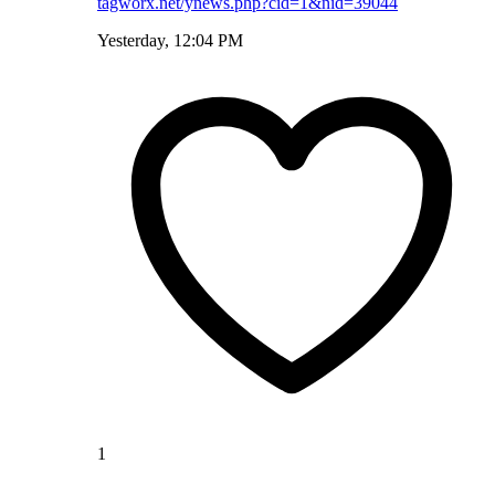
tagworx.net/ynews.php?cid=1&nid=39044
Yesterday, 12:04 PM
1