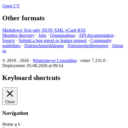
Open CV
Other formats
Markdown
Text only
JSON
XML
vCard
RSS
Member directory
·
Jobs
·
Organizations
·
API documentation
·
Source
·
Submit a bug report or feature request
·
Community
guidelines
·
Datenschutzerklärung
·
Nutzungsbedingungen
·
About
us
© 2019 - 2026 ·
Wintermeyer Consulting
· vutuv 7.231.0
·
Deployment: 05.08.2026 at 09:14
Keyboard shortcuts
Close
Navigation
Home
g
h