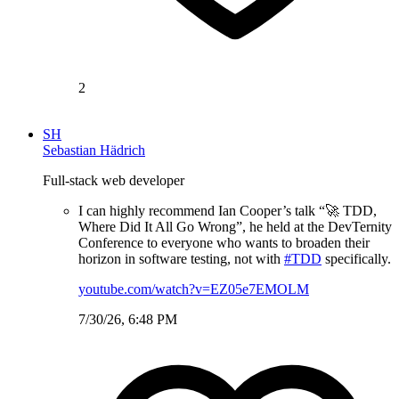
2
SH
Sebastian Hädrich
Full-stack web developer
I can highly recommend Ian Cooper’s talk “🚀 TDD,
Where Did It All Go Wrong”, he held at the DevTernity
Conference to everyone who wants to broaden their
horizon in software testing, not with
#TDD
specifically.
youtube.com/watch?v=EZ05e7EMOLM
7/30/26, 6:48 PM