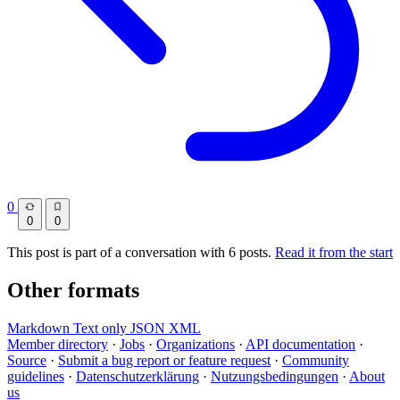
0
0
0
This post is part of a conversation with 6 posts.
Read it from the start
Other formats
Markdown
Text only
JSON
XML
Member directory
·
Jobs
·
Organizations
·
API documentation
·
Source
·
Submit a bug report or feature request
·
Community
guidelines
·
Datenschutzerklärung
·
Nutzungsbedingungen
·
About
us