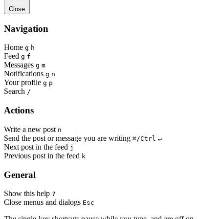
Close
Navigation
Home
g
h
Feed
g
f
Messages
g
m
Notifications
g
n
Your profile
g
p
Search
/
Actions
Write a new post
n
Send the post or message you are writing
⌘/Ctrl
↵
Next post in the feed
j
Previous post in the feed
k
General
Show this help
?
Close menus and dialogs
Esc
The single-key shortcuts pause while you type, and are off on