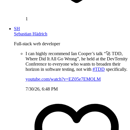
1
SH
Sebastian Hädrich
Full-stack web developer
I can highly recommend Ian Cooper’s talk “🚀 TDD,
Where Did It All Go Wrong”, he held at the DevTernity
Conference to everyone who wants to broaden their
horizon in software testing, not with
#TDD
specifically.
youtube.com/watch?v=EZ05e7EMOLM
7/30/26, 6:48 PM