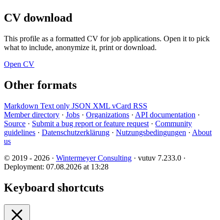
CV download
This profile as a formatted CV for job applications. Open it to pick
what to include, anonymize it, print or download.
Open CV
Other formats
Markdown
Text only
JSON
XML
vCard
RSS
Member directory
·
Jobs
·
Organizations
·
API documentation
·
Source
·
Submit a bug report or feature request
·
Community
guidelines
·
Datenschutzerklärung
·
Nutzungsbedingungen
·
About
us
© 2019 - 2026 ·
Wintermeyer Consulting
· vutuv 7.233.0
·
Deployment: 07.08.2026 at 13:28
Keyboard shortcuts