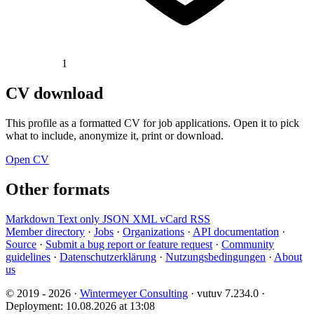
1
CV download
This profile as a formatted CV for job applications. Open it to pick
what to include, anonymize it, print or download.
Open CV
Other formats
Markdown
Text only
JSON
XML
vCard
RSS
Member directory
·
Jobs
·
Organizations
·
API documentation
·
Source
·
Submit a bug report or feature request
·
Community
guidelines
·
Datenschutzerklärung
·
Nutzungsbedingungen
·
About
us
© 2019 - 2026 ·
Wintermeyer Consulting
· vutuv 7.234.0
·
Deployment: 10.08.2026 at 13:08