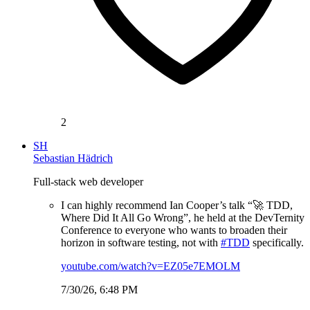
2
SH
Sebastian Hädrich
Full-stack web developer
I can highly recommend Ian Cooper’s talk “🚀 TDD,
Where Did It All Go Wrong”, he held at the DevTernity
Conference to everyone who wants to broaden their
horizon in software testing, not with
#TDD
specifically.
youtube.com/watch?v=EZ05e7EMOLM
7/30/26, 6:48 PM