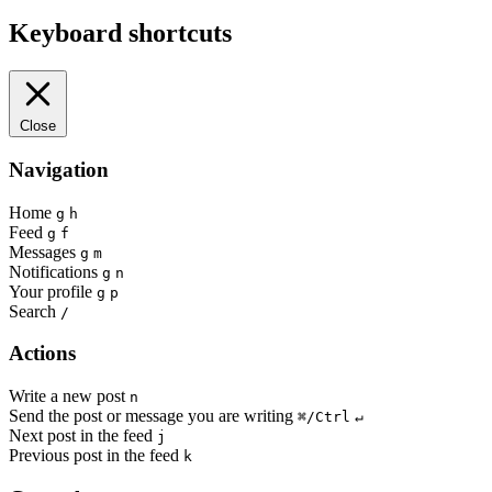
Keyboard shortcuts
Close
Navigation
Home
g
h
Feed
g
f
Messages
g
m
Notifications
g
n
Your profile
g
p
Search
/
Actions
Write a new post
n
Send the post or message you are writing
⌘/Ctrl
↵
Next post in the feed
j
Previous post in the feed
k