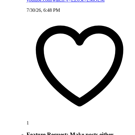
7/30/26, 6:48 PM
1
Feature Request: Make posts either