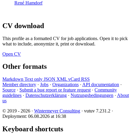
René Hamdorf
CV download
This profile as a formatted CV for job applications. Open it to pick
what to include, anonymize it, print or download.
Open CV
Other formats
Markdown
Text only
JSON
XML
vCard
RSS
Member directory
·
Jobs
·
Organizations
·
API documentation
·
Source
·
Submit a bug report or feature request
·
Community
guidelines
·
Datenschutzerklärung
·
Nutzungsbedingungen
·
About
us
© 2019 - 2026 ·
Wintermeyer Consulting
· vutuv 7.231.2
·
Deployment: 06.08.2026 at 16:38
Keyboard shortcuts