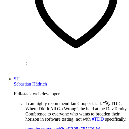
2
SH
Sebastian Hädrich
Full-stack web developer
I can highly recommend Ian Cooper’s talk “🚀 TDD,
Where Did It All Go Wrong”, he held at the DevTernity
Conference to everyone who wants to broaden their
horizon in software testing, not with
#TDD
specifically.
youtube.com/watch?v=EZ05e7EMOLM