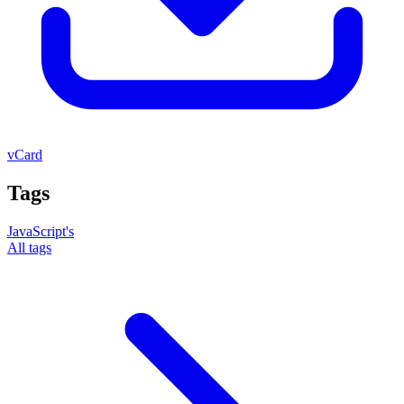
vCard
Tags
JavaScript's
All tags