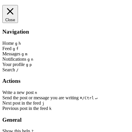
Close
Navigation
Home
g
h
Feed
g
f
Messages
g
m
Notifications
g
n
Your profile
g
p
Search
/
Actions
Write a new post
n
Send the post or message you are writing
⌘/Ctrl
↵
Next post in the feed
j
Previous post in the feed
k
General
Show this help
?