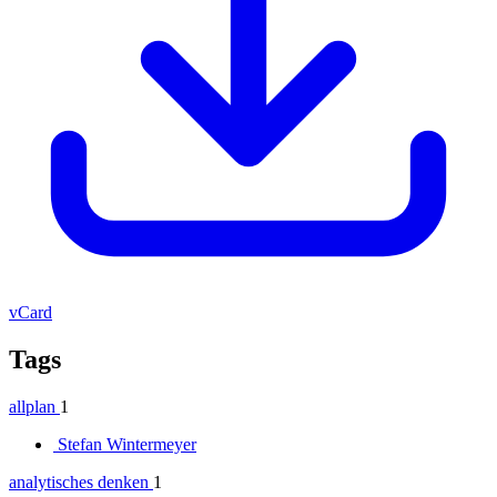
vCard
Tags
allplan
1
Stefan Wintermeyer
analytisches denken
1