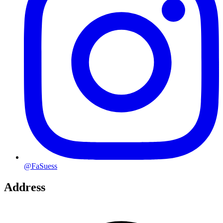
@FaSuess
Address