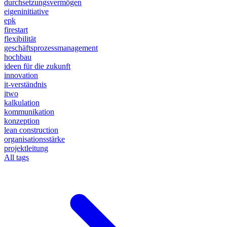
durchsetzungsvermögen
eigeninitiative
epk
firestart
flexibilität
geschäftsprozessmanagement
hochbau
ideen für die zukunft
innovation
it-verständnis
itwo
kalkulation
kommunikation
konzeption
lean construction
organisationsstärke
projektleitung
All tags