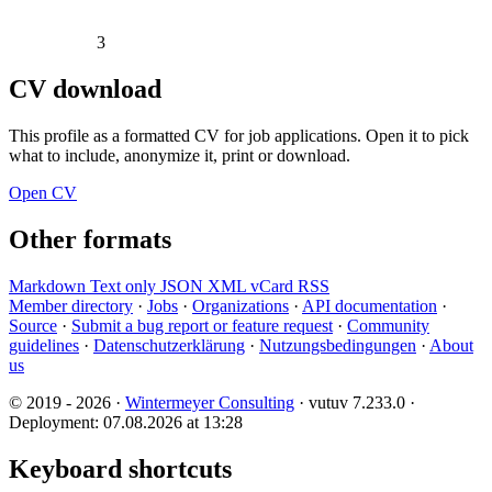
3
CV download
This profile as a formatted CV for job applications. Open it to pick
what to include, anonymize it, print or download.
Open CV
Other formats
Markdown
Text only
JSON
XML
vCard
RSS
Member directory
·
Jobs
·
Organizations
·
API documentation
·
Source
·
Submit a bug report or feature request
·
Community
guidelines
·
Datenschutzerklärung
·
Nutzungsbedingungen
·
About
us
© 2019 - 2026 ·
Wintermeyer Consulting
· vutuv 7.233.0
·
Deployment: 07.08.2026 at 13:28
Keyboard shortcuts