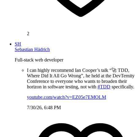
2
SH
Sebastian Hädrich
Full-stack web developer
I can highly recommend Ian Cooper’s talk “🚀 TDD,
Where Did It All Go Wrong”, he held at the DevTernity
Conference to everyone who wants to broaden their
horizon in software testing, not with
#TDD
specifically.
youtube.com/watch?v=EZ05e7EMOLM
7/30/26, 6:48 PM