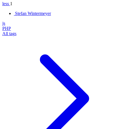
less
1
Stefan Wintermeyer
js
PHP
All tags