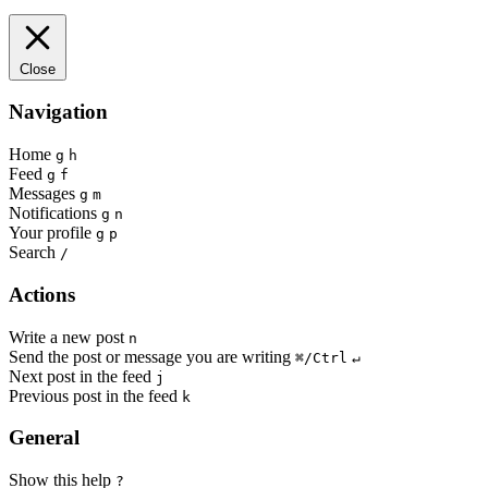
Close
Navigation
Home
g
h
Feed
g
f
Messages
g
m
Notifications
g
n
Your profile
g
p
Search
/
Actions
Write a new post
n
Send the post or message you are writing
⌘/Ctrl
↵
Next post in the feed
j
Previous post in the feed
k
General
Show this help
?