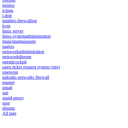
freebsd
gentoo
icinga
i-doit
iptables-firewalling
kvm
linux server
linux-systemadministration
maia/spamassassin
nagios
netzwerkadministration
netzwerkdienste
openitcockpit
open ticket request system (otrs)
openvpn
paloalto networks firewall
puppet
qmail
san
squid-proxy
suse
ubuntu
All tags