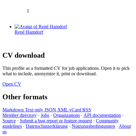
1
René Hamdorf
CV download
This profile as a formatted CV for job applications. Open it to pick
what to include, anonymize it, print or download.
Open CV
Other formats
Markdown
Text only
JSON
XML
vCard
RSS
Member directory
·
Jobs
·
Organizations
·
API documentation
·
Source
·
Submit a bug report or feature request
·
Community
guidelines
·
Datenschutzerklärung
·
Nutzungsbedingungen
·
About
us