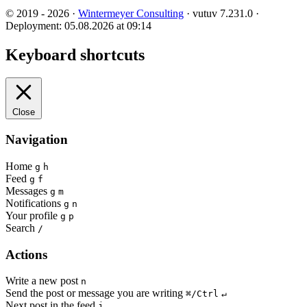
© 2019 - 2026 ·
Wintermeyer Consulting
· vutuv 7.231.0
·
Deployment: 05.08.2026 at 09:14
Keyboard shortcuts
Close
Navigation
Home
g
h
Feed
g
f
Messages
g
m
Notifications
g
n
Your profile
g
p
Search
/
Actions
Write a new post
n
Send the post or message you are writing
⌘/Ctrl
↵
Next post in the feed
j