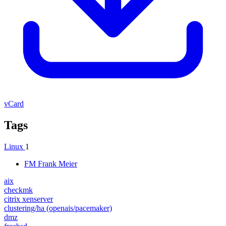
vCard
Tags
Linux
1
FM
Frank Meier
aix
checkmk
citrix xenserver
clustering/ha (openais/pacemaker)
dmz