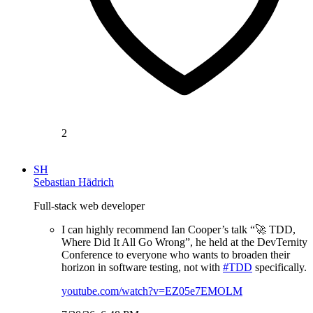
2
SH
Sebastian Hädrich
Full-stack web developer
I can highly recommend Ian Cooper’s talk “🚀 TDD,
Where Did It All Go Wrong”, he held at the DevTernity
Conference to everyone who wants to broaden their
horizon in software testing, not with
#TDD
specifically.
youtube.com/watch?v=EZ05e7EMOLM