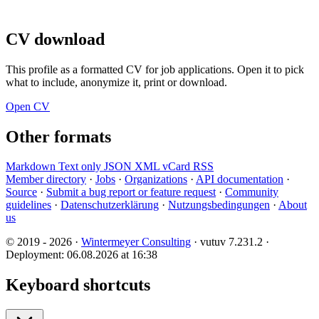
CV download
This profile as a formatted CV for job applications. Open it to pick
what to include, anonymize it, print or download.
Open CV
Other formats
Markdown
Text only
JSON
XML
vCard
RSS
Member directory
·
Jobs
·
Organizations
·
API documentation
·
Source
·
Submit a bug report or feature request
·
Community
guidelines
·
Datenschutzerklärung
·
Nutzungsbedingungen
·
About
us
© 2019 - 2026 ·
Wintermeyer Consulting
· vutuv 7.231.2
·
Deployment: 06.08.2026 at 16:38
Keyboard shortcuts