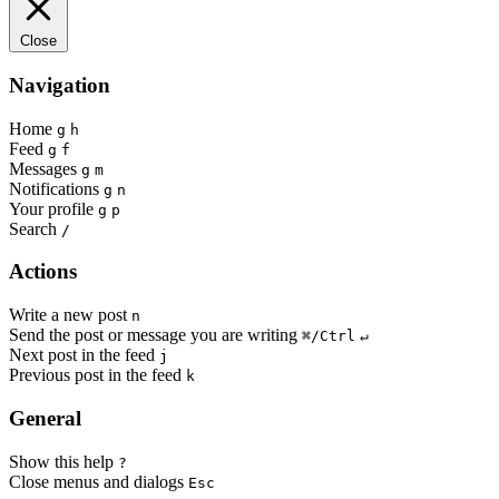
Close
Navigation
Home
g
h
Feed
g
f
Messages
g
m
Notifications
g
n
Your profile
g
p
Search
/
Actions
Write a new post
n
Send the post or message you are writing
⌘/Ctrl
↵
Next post in the feed
j
Previous post in the feed
k
General
Show this help
?
Close menus and dialogs
Esc