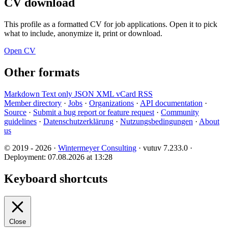
CV download
This profile as a formatted CV for job applications. Open it to pick
what to include, anonymize it, print or download.
Open CV
Other formats
Markdown
Text only
JSON
XML
vCard
RSS
Member directory
·
Jobs
·
Organizations
·
API documentation
·
Source
·
Submit a bug report or feature request
·
Community
guidelines
·
Datenschutzerklärung
·
Nutzungsbedingungen
·
About
us
© 2019 - 2026 ·
Wintermeyer Consulting
· vutuv 7.233.0
·
Deployment: 07.08.2026 at 13:28
Keyboard shortcuts
Close