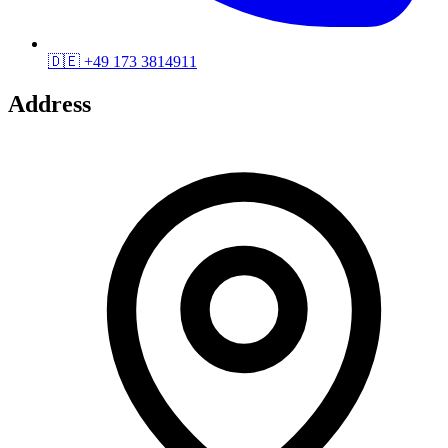
🇩🇪
+49 173 3814911
Address