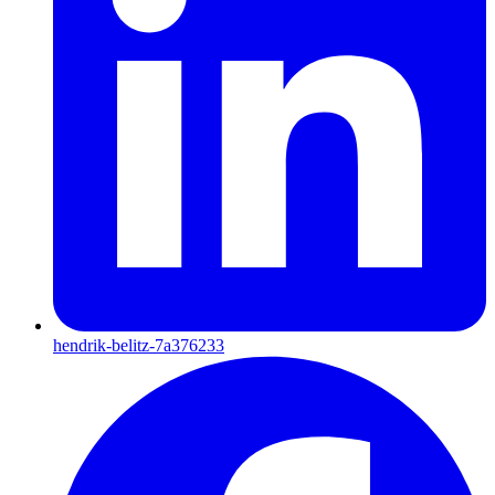
hendrik-belitz-7a376233