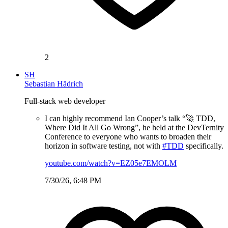
2
SH
Sebastian Hädrich
Full-stack web developer
I can highly recommend Ian Cooper’s talk “🚀 TDD,
Where Did It All Go Wrong”, he held at the DevTernity
Conference to everyone who wants to broaden their
horizon in software testing, not with
#TDD
specifically.
youtube.com/watch?v=EZ05e7EMOLM
7/30/26, 6:48 PM