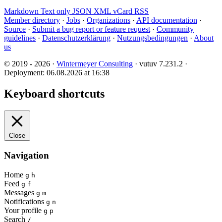
Markdown
Text only
JSON
XML
vCard
RSS
Member directory
·
Jobs
·
Organizations
·
API documentation
·
Source
·
Submit a bug report or feature request
·
Community
guidelines
·
Datenschutzerklärung
·
Nutzungsbedingungen
·
About
us
© 2019 - 2026 ·
Wintermeyer Consulting
· vutuv 7.231.2
·
Deployment: 06.08.2026 at 16:38
Keyboard shortcuts
Close
Navigation
Home
g
h
Feed
g
f
Messages
g
m
Notifications
g
n
Your profile
g
p
Search
/