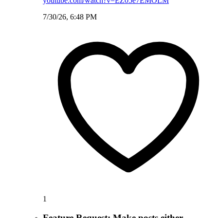
youtube.com/watch?v=EZ05e7EMOLM
7/30/26, 6:48 PM
1
Feature Request: Make posts either