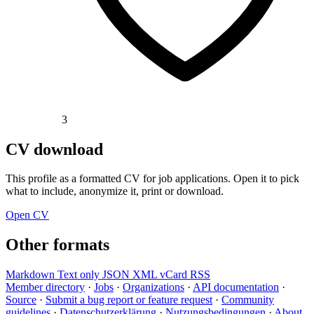
3
CV download
This profile as a formatted CV for job applications. Open it to pick
what to include, anonymize it, print or download.
Open CV
Other formats
Markdown
Text only
JSON
XML
vCard
RSS
Member directory
·
Jobs
·
Organizations
·
API documentation
·
Source
·
Submit a bug report or feature request
·
Community
guidelines
·
Datenschutzerklärung
·
Nutzungsbedingungen
·
About