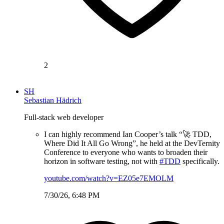
2
SH
Sebastian Hädrich
Full-stack web developer
I can highly recommend Ian Cooper’s talk “🚀 TDD,
Where Did It All Go Wrong”, he held at the DevTernity
Conference to everyone who wants to broaden their
horizon in software testing, not with
#TDD
specifically.
youtube.com/watch?v=EZ05e7EMOLM
7/30/26, 6:48 PM