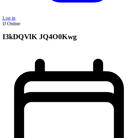
Log in
IJ
Online
I3kDQVlK JQ4O0Kwg