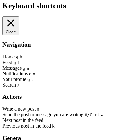
Keyboard shortcuts
Close
Navigation
Home
g
h
Feed
g
f
Messages
g
m
Notifications
g
n
Your profile
g
p
Search
/
Actions
Write a new post
n
Send the post or message you are writing
⌘/Ctrl
↵
Next post in the feed
j
Previous post in the feed
k
General