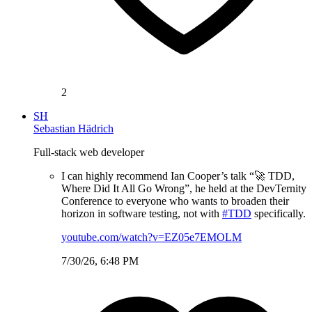
2
SH
Sebastian Hädrich
Full-stack web developer
I can highly recommend Ian Cooper’s talk “🚀 TDD,
Where Did It All Go Wrong”, he held at the DevTernity
Conference to everyone who wants to broaden their
horizon in software testing, not with
#TDD
specifically.
youtube.com/watch?v=EZ05e7EMOLM
7/30/26, 6:48 PM