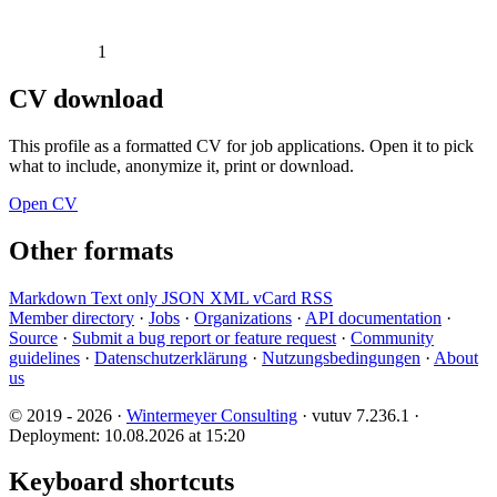
1
CV download
This profile as a formatted CV for job applications. Open it to pick
what to include, anonymize it, print or download.
Open CV
Other formats
Markdown
Text only
JSON
XML
vCard
RSS
Member directory
·
Jobs
·
Organizations
·
API documentation
·
Source
·
Submit a bug report or feature request
·
Community
guidelines
·
Datenschutzerklärung
·
Nutzungsbedingungen
·
About
us
© 2019 - 2026 ·
Wintermeyer Consulting
· vutuv 7.236.1
·
Deployment: 10.08.2026 at 15:20
Keyboard shortcuts