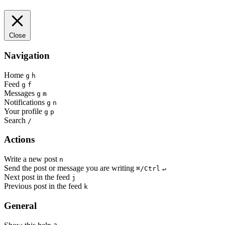
Close
Navigation
Home
g
h
Feed
g
f
Messages
g
m
Notifications
g
n
Your profile
g
p
Search
/
Actions
Write a new post
n
Send the post or message you are writing
⌘/Ctrl
↵
Next post in the feed
j
Previous post in the feed
k
General