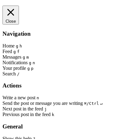
Close
Navigation
Home
g
h
Feed
g
f
Messages
g
m
Notifications
g
n
Your profile
g
p
Search
/
Actions
Write a new post
n
Send the post or message you are writing
⌘/Ctrl
↵
Next post in the feed
j
Previous post in the feed
k
General
Show this help
?