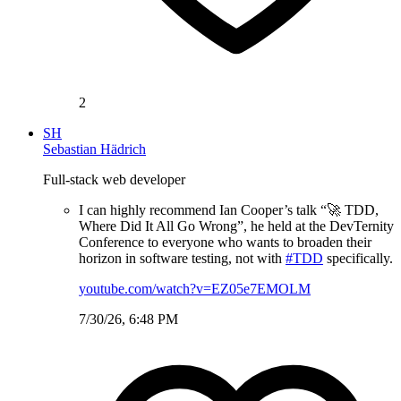
2
SH
Sebastian Hädrich
Full-stack web developer
I can highly recommend Ian Cooper’s talk “🚀 TDD,
Where Did It All Go Wrong”, he held at the DevTernity
Conference to everyone who wants to broaden their
horizon in software testing, not with
#TDD
specifically.
youtube.com/watch?v=EZ05e7EMOLM
7/30/26, 6:48 PM