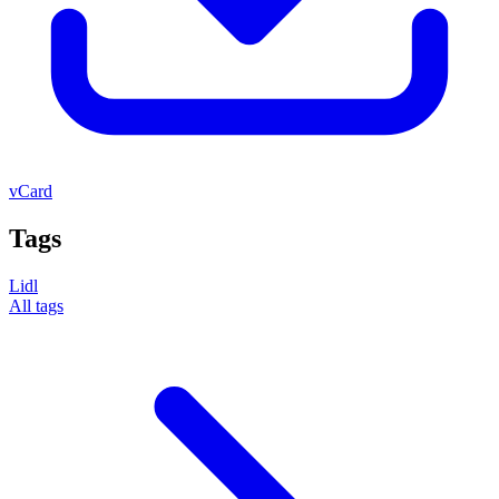
vCard
Tags
Lidl
All tags