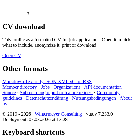
3
CV download
This profile as a formatted CV for job applications. Open it to pick
what to include, anonymize it, print or download.
Open CV
Other formats
Markdown
Text only
JSON
XML
vCard
RSS
Member directory
·
Jobs
·
Organizations
·
API documentation
·
Source
·
Submit a bug report or feature request
·
Community
guidelines
·
Datenschutzerklärung
·
Nutzungsbedingungen
·
About
us
© 2019 - 2026 ·
Wintermeyer Consulting
· vutuv 7.233.0
·
Deployment: 07.08.2026 at 13:28
Keyboard shortcuts