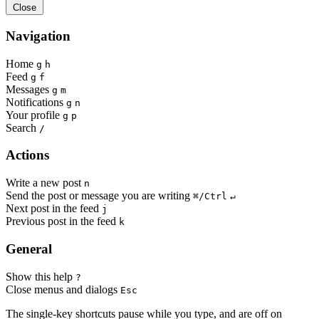
Close
Navigation
Home
g
h
Feed
g
f
Messages
g
m
Notifications
g
n
Your profile
g
p
Search
/
Actions
Write a new post
n
Send the post or message you are writing
⌘/Ctrl
↵
Next post in the feed
j
Previous post in the feed
k
General
Show this help
?
Close menus and dialogs
Esc
The single-key shortcuts pause while you type, and are off on