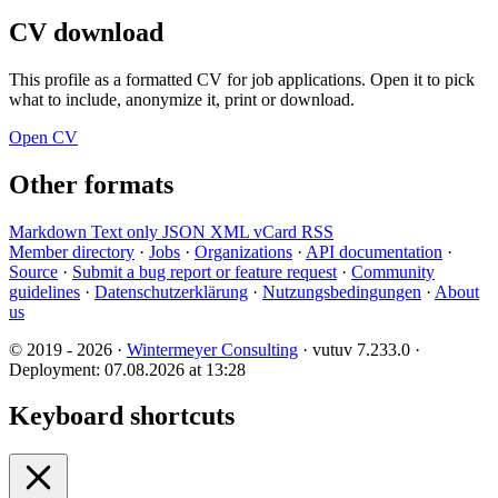
CV download
This profile as a formatted CV for job applications. Open it to pick
what to include, anonymize it, print or download.
Open CV
Other formats
Markdown
Text only
JSON
XML
vCard
RSS
Member directory
·
Jobs
·
Organizations
·
API documentation
·
Source
·
Submit a bug report or feature request
·
Community
guidelines
·
Datenschutzerklärung
·
Nutzungsbedingungen
·
About
us
© 2019 - 2026 ·
Wintermeyer Consulting
· vutuv 7.233.0
·
Deployment: 07.08.2026 at 13:28
Keyboard shortcuts