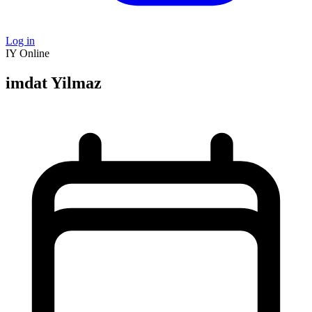
Log in
IY
Online
imdat Yilmaz