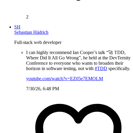
2
SH
Sebastian Hädrich
Full-stack web developer
I can highly recommend Ian Cooper’s talk “🚀 TDD,
Where Did It All Go Wrong”, he held at the DevTernity
Conference to everyone who wants to broaden their
horizon in software testing, not with
#TDD
specifically.
youtube.com/watch?v=EZ05e7EMOLM
7/30/26, 6:48 PM