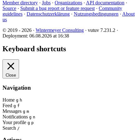
Member directory
·
Jobs
·
Organizations
·
API documentation
·
Source
·
Submit a bug report or feature request
·
Community
guidelines
·
Datenschutzerklärung
·
Nutzungsbedingungen
·
About
us
© 2019 - 2026 ·
Wintermeyer Consulting
· vutuv 7.231.2
·
Deployment: 06.08.2026 at 16:38
Keyboard shortcuts
Close
Navigation
Home
g
h
Feed
g
f
Messages
g
m
Notifications
g
n
Your profile
g
p
Search
/
Actions