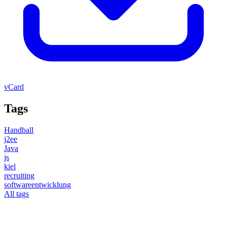
vCard
Tags
Handball
j2ee
Java
js
kiel
recruiting
softwareentwicklung
All tags