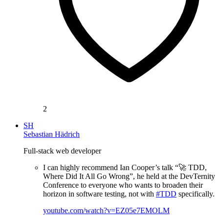
2
SH
Sebastian Hädrich
Full-stack web developer
I can highly recommend Ian Cooper’s talk “🚀 TDD,
Where Did It All Go Wrong”, he held at the DevTernity
Conference to everyone who wants to broaden their
horizon in software testing, not with
#TDD
specifically.
youtube.com/watch?v=EZ05e7EMOLM