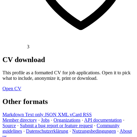
3
CV download
This profile as a formatted CV for job applications. Open it to pick
what to include, anonymize it, print or download.
Open CV
Other formats
Markdown
Text only
JSON
XML
vCard
RSS
Member directory
·
Jobs
·
Organizations
·
API documentation
·
Source
·
Submit a bug report or feature request
·
Community
guidelines
·
Datenschutzerklärung
·
Nutzungsbedingungen
·
About
us