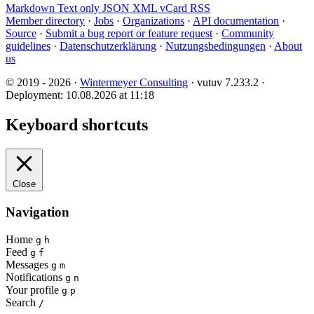
Markdown
Text only
JSON
XML
vCard
RSS
Member directory
·
Jobs
·
Organizations
·
API documentation
·
Source
·
Submit a bug report or feature request
·
Community
guidelines
·
Datenschutzerklärung
·
Nutzungsbedingungen
·
About
us
© 2019 - 2026 ·
Wintermeyer Consulting
· vutuv 7.233.2
·
Deployment: 10.08.2026 at 11:18
Keyboard shortcuts
Close
Navigation
Home
g
h
Feed
g
f
Messages
g
m
Notifications
g
n
Your profile
g
p
Search
/