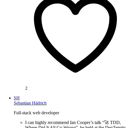
2
SH
Sebastian Hädrich
Full-stack web developer
I can highly recommend Ian Cooper’s talk “🚀 TDD,
Where Did It All Go Wrong”, he held at the DevTernity