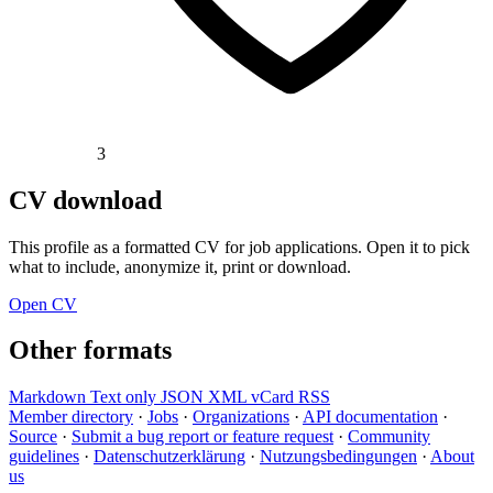
3
CV download
This profile as a formatted CV for job applications. Open it to pick
what to include, anonymize it, print or download.
Open CV
Other formats
Markdown
Text only
JSON
XML
vCard
RSS
Member directory
·
Jobs
·
Organizations
·
API documentation
·
Source
·
Submit a bug report or feature request
·
Community
guidelines
·
Datenschutzerklärung
·
Nutzungsbedingungen
·
About
us