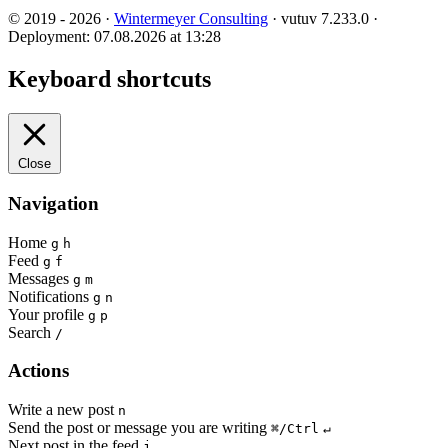
© 2019 - 2026 ·
Wintermeyer Consulting
· vutuv 7.233.0
·
Deployment: 07.08.2026 at 13:28
Keyboard shortcuts
Close
Navigation
Home
g
h
Feed
g
f
Messages
g
m
Notifications
g
n
Your profile
g
p
Search
/
Actions
Write a new post
n
Send the post or message you are writing
⌘/Ctrl
↵
Next post in the feed
j