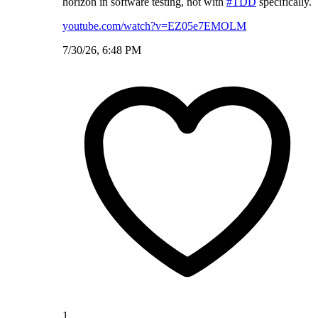
horizon in software testing, not with
#TDD
specifically.
youtube.com/watch?v=EZ05e7EMOLM
7/30/26, 6:48 PM
1