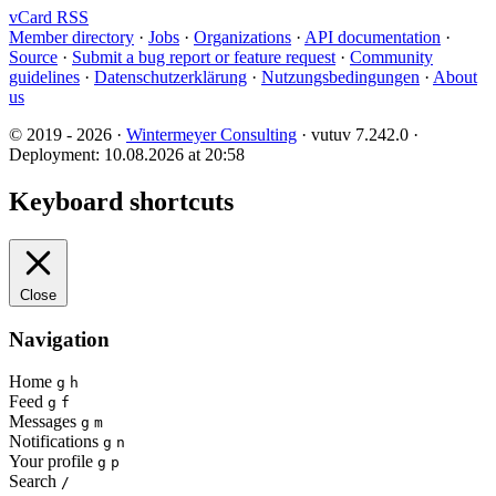
vCard
RSS
Member directory
·
Jobs
·
Organizations
·
API documentation
·
Source
·
Submit a bug report or feature request
·
Community
guidelines
·
Datenschutzerklärung
·
Nutzungsbedingungen
·
About
us
© 2019 - 2026 ·
Wintermeyer Consulting
· vutuv 7.242.0
·
Deployment: 10.08.2026 at 20:58
Keyboard shortcuts
Close
Navigation
Home
g
h
Feed
g
f
Messages
g
m
Notifications
g
n
Your profile
g
p
Search
/