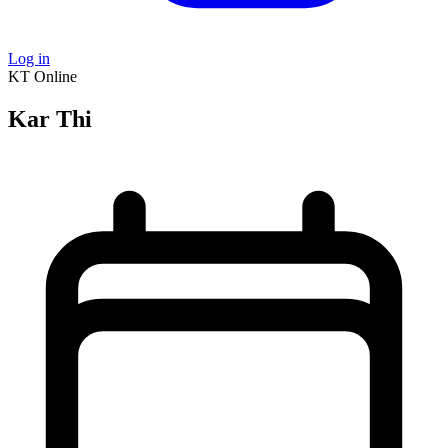
Log in
KT
Online
Kar Thi