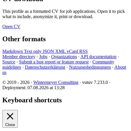
This profile as a formatted CV for job applications. Open it to pick
what to include, anonymize it, print or download.
Open CV
Other formats
Markdown
Text only
JSON
XML
vCard
RSS
Member directory
·
Jobs
·
Organizations
·
API documentation
·
Source
·
Submit a bug report or feature request
·
Community
guidelines
·
Datenschutzerklärung
·
Nutzungsbedingungen
·
About
us
© 2019 - 2026 ·
Wintermeyer Consulting
· vutuv 7.233.0
·
Deployment: 07.08.2026 at 13:28
Keyboard shortcuts
Close