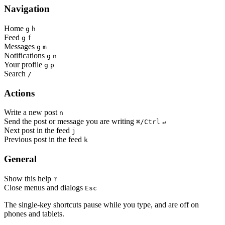
Navigation
Home
g
h
Feed
g
f
Messages
g
m
Notifications
g
n
Your profile
g
p
Search
/
Actions
Write a new post
n
Send the post or message you are writing
⌘/Ctrl
↵
Next post in the feed
j
Previous post in the feed
k
General
Show this help
?
Close menus and dialogs
Esc
The single-key shortcuts pause while you type, and are off on
phones and tablets.