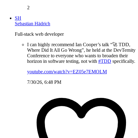
2
SH
Sebastian Hädrich
Full-stack web developer
I can highly recommend Ian Cooper’s talk “🚀 TDD,
Where Did It All Go Wrong”, he held at the DevTernity
Conference to everyone who wants to broaden their
horizon in software testing, not with
#TDD
specifically.
youtube.com/watch?v=EZ05e7EMOLM
7/30/26, 6:48 PM