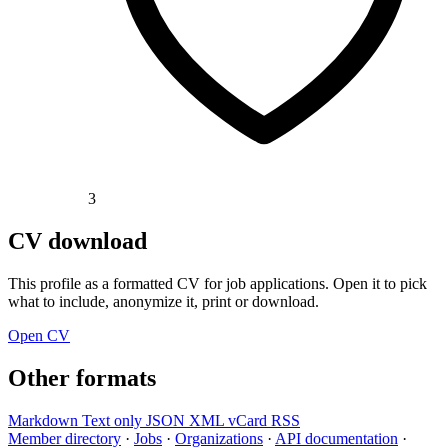
3
CV download
This profile as a formatted CV for job applications. Open it to pick
what to include, anonymize it, print or download.
Open CV
Other formats
Markdown
Text only
JSON
XML
vCard
RSS
Member directory
·
Jobs
·
Organizations
·
API documentation
·