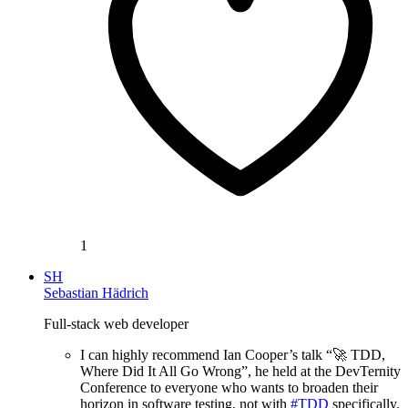
1
SH
Sebastian Hädrich
Full-stack web developer
I can highly recommend Ian Cooper’s talk “🚀 TDD,
Where Did It All Go Wrong”, he held at the DevTernity
Conference to everyone who wants to broaden their
horizon in software testing, not with
#TDD
specifically.