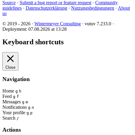
Source
·
Submit a bug report or feature request
·
Community
guidelines
·
Datenschutzerklärung
·
Nutzungsbedingungen
·
About
us
© 2019 - 2026 ·
Wintermeyer Consulting
· vutuv 7.233.0
·
Deployment: 07.08.2026 at 13:28
Keyboard shortcuts
Close
Navigation
Home
g
h
Feed
g
f
Messages
g
m
Notifications
g
n
Your profile
g
p
Search
/
Actions