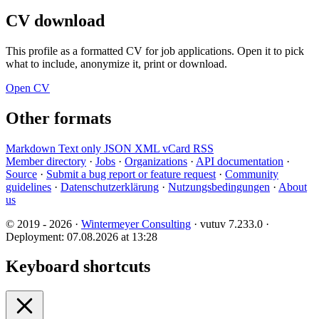
CV download
This profile as a formatted CV for job applications. Open it to pick
what to include, anonymize it, print or download.
Open CV
Other formats
Markdown
Text only
JSON
XML
vCard
RSS
Member directory
·
Jobs
·
Organizations
·
API documentation
·
Source
·
Submit a bug report or feature request
·
Community
guidelines
·
Datenschutzerklärung
·
Nutzungsbedingungen
·
About
us
© 2019 - 2026 ·
Wintermeyer Consulting
· vutuv 7.233.0
·
Deployment: 07.08.2026 at 13:28
Keyboard shortcuts