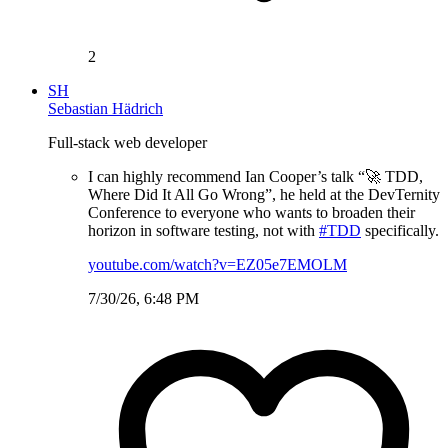
2
SH
Sebastian Hädrich
Full-stack web developer
I can highly recommend Ian Cooper’s talk “🚀 TDD,
Where Did It All Go Wrong”, he held at the DevTernity
Conference to everyone who wants to broaden their
horizon in software testing, not with
#TDD
specifically.
youtube.com/watch?v=EZ05e7EMOLM
7/30/26, 6:48 PM