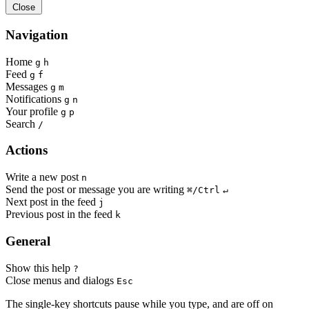
Close
Navigation
Home
g
h
Feed
g
f
Messages
g
m
Notifications
g
n
Your profile
g
p
Search
/
Actions
Write a new post
n
Send the post or message you are writing
⌘/Ctrl
↵
Next post in the feed
j
Previous post in the feed
k
General
Show this help
?
Close menus and dialogs
Esc
The single-key shortcuts pause while you type, and are off on