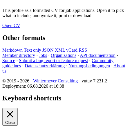
This profile as a formatted CV for job applications. Open it to pick
what to include, anonymize it, print or download.
Open CV
Other formats
Markdown
Text only
JSON
XML
vCard
RSS
Member directory
·
Jobs
·
Organizations
·
API documentation
·
Source
·
Submit a bug report or feature request
·
Community
guidelines
·
Datenschutzerklärung
·
Nutzungsbedingungen
·
About
us
© 2019 - 2026 ·
Wintermeyer Consulting
· vutuv 7.231.2
·
Deployment: 06.08.2026 at 16:38
Keyboard shortcuts
Close