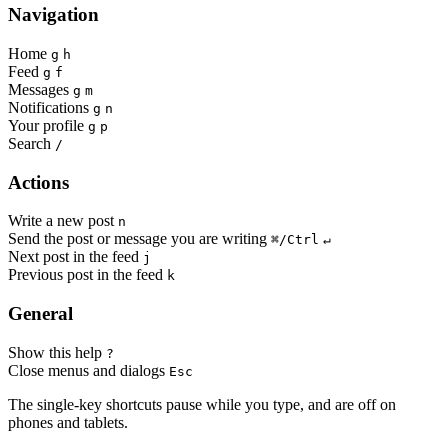
Navigation
Home
g
h
Feed
g
f
Messages
g
m
Notifications
g
n
Your profile
g
p
Search
/
Actions
Write a new post
n
Send the post or message you are writing
⌘/Ctrl
↵
Next post in the feed
j
Previous post in the feed
k
General
Show this help
?
Close menus and dialogs
Esc
The single-key shortcuts pause while you type, and are off on
phones and tablets.