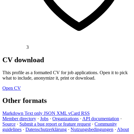
3
CV download
This profile as a formatted CV for job applications. Open it to pick
what to include, anonymize it, print or download.
Open CV
Other formats
Markdown
Text only
JSON
XML
vCard
RSS
Member directory
·
Jobs
·
Organizations
·
API documentation
·
Source
·
Submit a bug report or feature request
·
Community
guidelines
·
Datenschutzerklärung
·
Nutzungsbedingungen
·
About