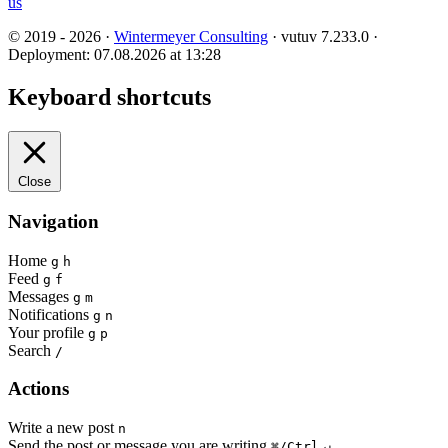
us
© 2019 - 2026 ·
Wintermeyer Consulting
· vutuv 7.233.0
·
Deployment: 07.08.2026 at 13:28
Keyboard shortcuts
Close
Navigation
Home
g
h
Feed
g
f
Messages
g
m
Notifications
g
n
Your profile
g
p
Search
/
Actions
Write a new post
n
Send the post or message you are writing
⌘/Ctrl
↵