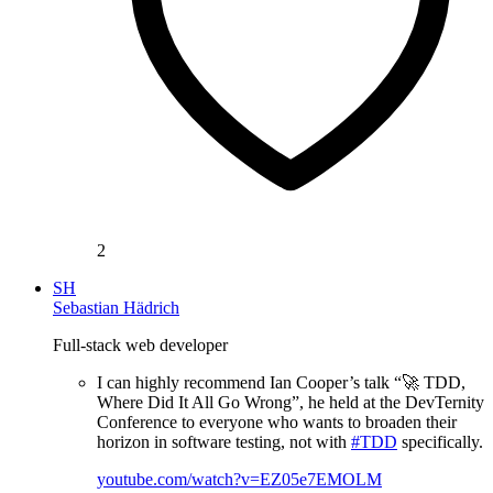
2
SH
Sebastian Hädrich
Full-stack web developer
I can highly recommend Ian Cooper’s talk “🚀 TDD,
Where Did It All Go Wrong”, he held at the DevTernity
Conference to everyone who wants to broaden their
horizon in software testing, not with
#TDD
specifically.
youtube.com/watch?v=EZ05e7EMOLM