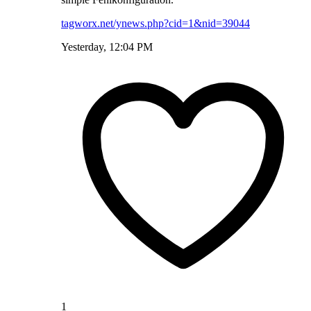
tagworx.net/ynews.php?cid=1&nid=39044
Yesterday, 12:04 PM
1