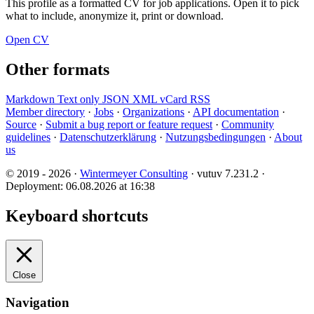
This profile as a formatted CV for job applications. Open it to pick
what to include, anonymize it, print or download.
Open CV
Other formats
Markdown
Text only
JSON
XML
vCard
RSS
Member directory
·
Jobs
·
Organizations
·
API documentation
·
Source
·
Submit a bug report or feature request
·
Community
guidelines
·
Datenschutzerklärung
·
Nutzungsbedingungen
·
About
us
© 2019 - 2026 ·
Wintermeyer Consulting
· vutuv 7.231.2
·
Deployment: 06.08.2026 at 16:38
Keyboard shortcuts
Close
Navigation