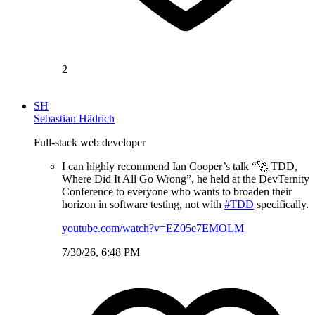
2
SH
Sebastian Hädrich
Full-stack web developer
I can highly recommend Ian Cooper’s talk “🚀 TDD,
Where Did It All Go Wrong”, he held at the DevTernity
Conference to everyone who wants to broaden their
horizon in software testing, not with
#TDD
specifically.
youtube.com/watch?v=EZ05e7EMOLM
7/30/26, 6:48 PM