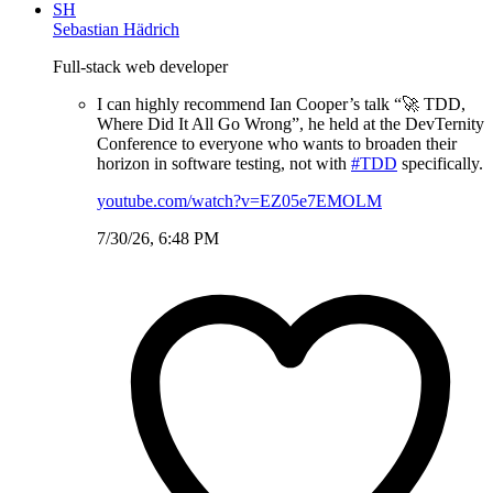
SH
Sebastian Hädrich
Full-stack web developer
I can highly recommend Ian Cooper’s talk “🚀 TDD,
Where Did It All Go Wrong”, he held at the DevTernity
Conference to everyone who wants to broaden their
horizon in software testing, not with
#TDD
specifically.
youtube.com/watch?v=EZ05e7EMOLM
7/30/26, 6:48 PM