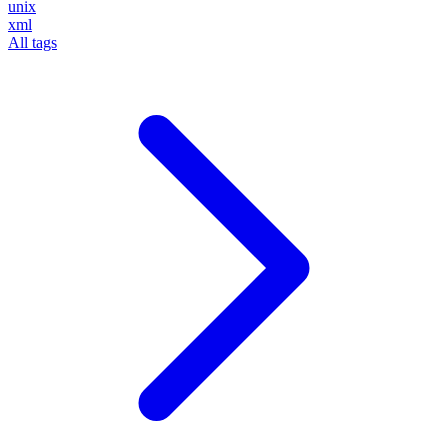
unix
xml
All tags