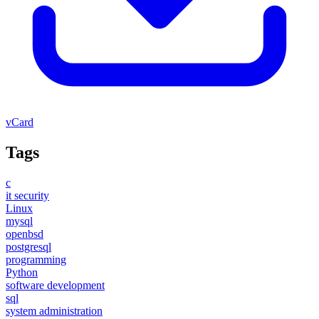
vCard
Tags
c
it security
Linux
mysql
openbsd
postgresql
programming
Python
software development
sql
system administration