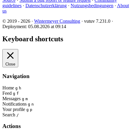
Source
·
Submit a bug report or feature request
·
Community
guidelines
·
Datenschutzerklärung
·
Nutzungsbedingungen
·
About
us
© 2019 - 2026 ·
Wintermeyer Consulting
· vutuv 7.231.0
·
Deployment: 05.08.2026 at 09:14
Keyboard shortcuts
Close
Navigation
Home
g
h
Feed
g
f
Messages
g
m
Notifications
g
n
Your profile
g
p
Search
/
Actions