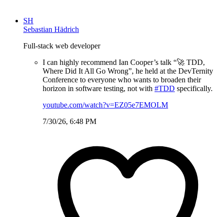
SH
Sebastian Hädrich
Full-stack web developer
I can highly recommend Ian Cooper’s talk “🚀 TDD,
Where Did It All Go Wrong”, he held at the DevTernity
Conference to everyone who wants to broaden their
horizon in software testing, not with
#TDD
specifically.
youtube.com/watch?v=EZ05e7EMOLM
7/30/26, 6:48 PM