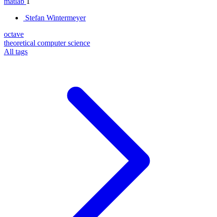
matlab
1
Stefan Wintermeyer
octave
theoretical computer science
All tags