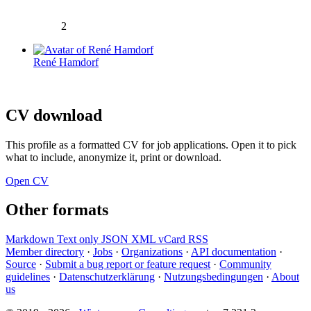
2
René Hamdorf
CV download
This profile as a formatted CV for job applications. Open it to pick
what to include, anonymize it, print or download.
Open CV
Other formats
Markdown
Text only
JSON
XML
vCard
RSS
Member directory
·
Jobs
·
Organizations
·
API documentation
·
Source
·
Submit a bug report or feature request
·
Community
guidelines
·
Datenschutzerklärung
·
Nutzungsbedingungen
·
About
us