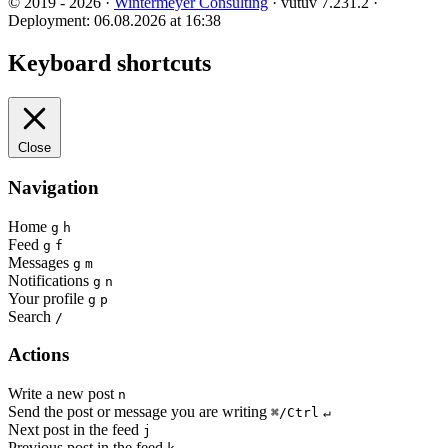
© 2019 - 2026 ·
Wintermeyer Consulting
· vutuv 7.231.2
·
Deployment: 06.08.2026 at 16:38
Keyboard shortcuts
Close
Navigation
Home
g
h
Feed
g
f
Messages
g
m
Notifications
g
n
Your profile
g
p
Search
/
Actions
Write a new post
n
Send the post or message you are writing
⌘/Ctrl
↵
Next post in the feed
j
Previous post in the feed