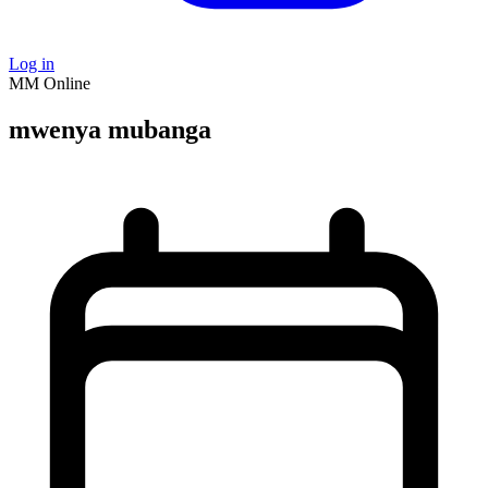
Log in
MM
Online
mwenya mubanga