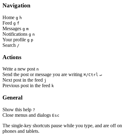
Navigation
Home
g
h
Feed
g
f
Messages
g
m
Notifications
g
n
Your profile
g
p
Search
/
Actions
Write a new post
n
Send the post or message you are writing
⌘/Ctrl
↵
Next post in the feed
j
Previous post in the feed
k
General
Show this help
?
Close menus and dialogs
Esc
The single-key shortcuts pause while you type, and are off on
phones and tablets.