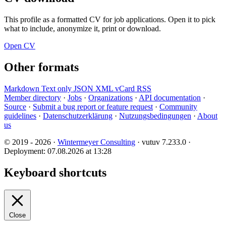
This profile as a formatted CV for job applications. Open it to pick
what to include, anonymize it, print or download.
Open CV
Other formats
Markdown
Text only
JSON
XML
vCard
RSS
Member directory
·
Jobs
·
Organizations
·
API documentation
·
Source
·
Submit a bug report or feature request
·
Community
guidelines
·
Datenschutzerklärung
·
Nutzungsbedingungen
·
About
us
© 2019 - 2026 ·
Wintermeyer Consulting
· vutuv 7.233.0
·
Deployment: 07.08.2026 at 13:28
Keyboard shortcuts
Close