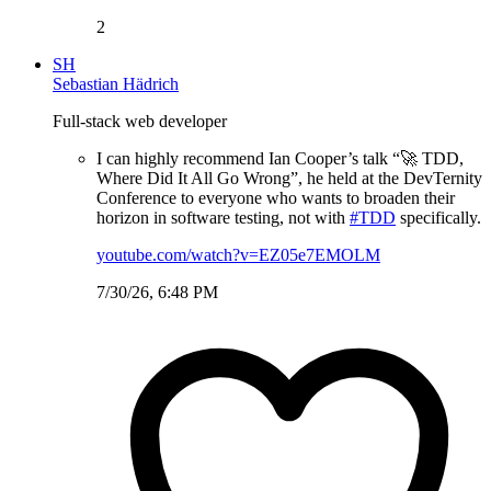
2
SH
Sebastian Hädrich
Full-stack web developer
I can highly recommend Ian Cooper’s talk “🚀 TDD,
Where Did It All Go Wrong”, he held at the DevTernity
Conference to everyone who wants to broaden their
horizon in software testing, not with
#TDD
specifically.
youtube.com/watch?v=EZ05e7EMOLM
7/30/26, 6:48 PM