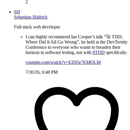
2
SH
Sebastian Hädrich
Full-stack web developer
I can highly recommend Ian Cooper’s talk “🚀 TDD,
Where Did It All Go Wrong”, he held at the DevTernity
Conference to everyone who wants to broaden their
horizon in software testing, not with
#TDD
specifically.
youtube.com/watch?v=EZ05e7EMOLM
7/30/26, 6:48 PM