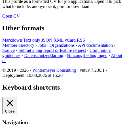
This profile as a formatted CV for job applications. Open it to pick
what to include, anonymize it, print or download.
Open CV
Other formats
Markdown
Text only
JSON
XML
vCard
RSS
Member directory
·
Jobs
·
Organizations
·
API documentation
·
Source
·
Submit a bug report or feature request
·
Community
guidelines
·
Datenschutzerklärung
·
Nutzungsbedingungen
·
About
us
© 2019 - 2026 ·
Wintermeyer Consulting
· vutuv 7.236.1
·
Deployment: 10.08.2026 at 15:20
Keyboard shortcuts
Close
Navigation