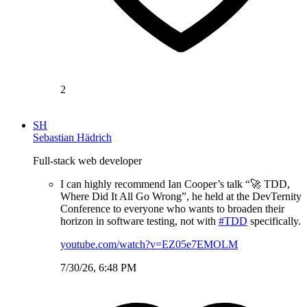
2
SH
Sebastian Hädrich
Full-stack web developer
I can highly recommend Ian Cooper’s talk “🚀 TDD,
Where Did It All Go Wrong”, he held at the DevTernity
Conference to everyone who wants to broaden their
horizon in software testing, not with
#TDD
specifically.
youtube.com/watch?v=EZ05e7EMOLM
7/30/26, 6:48 PM