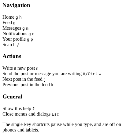
Navigation
Home
g
h
Feed
g
f
Messages
g
m
Notifications
g
n
Your profile
g
p
Search
/
Actions
Write a new post
n
Send the post or message you are writing
⌘/Ctrl
↵
Next post in the feed
j
Previous post in the feed
k
General
Show this help
?
Close menus and dialogs
Esc
The single-key shortcuts pause while you type, and are off on
phones and tablets.