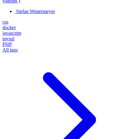
vagrant
1
Stefan Wintermeyer
css
docker
javascript
mysql
PHP
All tags