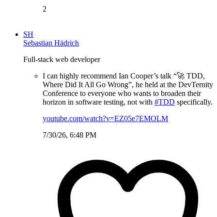
2
SH
Sebastian Hädrich
Full-stack web developer
I can highly recommend Ian Cooper’s talk “🚀 TDD,
Where Did It All Go Wrong”, he held at the DevTernity
Conference to everyone who wants to broaden their
horizon in software testing, not with
#TDD
specifically.
youtube.com/watch?v=EZ05e7EMOLM
7/30/26, 6:48 PM