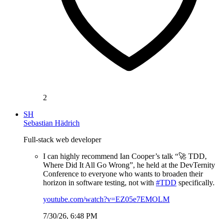
2
SH
Sebastian Hädrich
Full-stack web developer
I can highly recommend Ian Cooper’s talk “🚀 TDD,
Where Did It All Go Wrong”, he held at the DevTernity
Conference to everyone who wants to broaden their
horizon in software testing, not with
#TDD
specifically.
youtube.com/watch?v=EZ05e7EMOLM
7/30/26, 6:48 PM