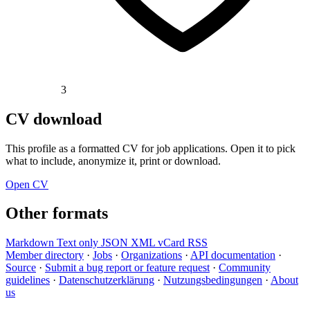
3
CV download
This profile as a formatted CV for job applications. Open it to pick
what to include, anonymize it, print or download.
Open CV
Other formats
Markdown
Text only
JSON
XML
vCard
RSS
Member directory
·
Jobs
·
Organizations
·
API documentation
·
Source
·
Submit a bug report or feature request
·
Community
guidelines
·
Datenschutzerklärung
·
Nutzungsbedingungen
·
About
us