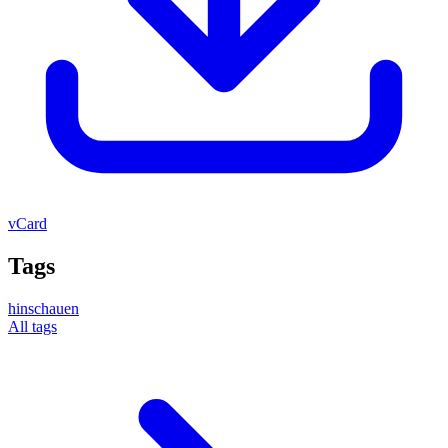
vCard
Tags
hinschauen
All tags