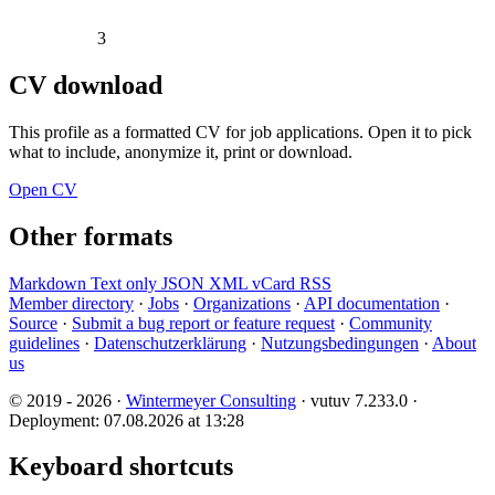
3
CV download
This profile as a formatted CV for job applications. Open it to pick
what to include, anonymize it, print or download.
Open CV
Other formats
Markdown
Text only
JSON
XML
vCard
RSS
Member directory
·
Jobs
·
Organizations
·
API documentation
·
Source
·
Submit a bug report or feature request
·
Community
guidelines
·
Datenschutzerklärung
·
Nutzungsbedingungen
·
About
us
© 2019 - 2026 ·
Wintermeyer Consulting
· vutuv 7.233.0
·
Deployment: 07.08.2026 at 13:28
Keyboard shortcuts