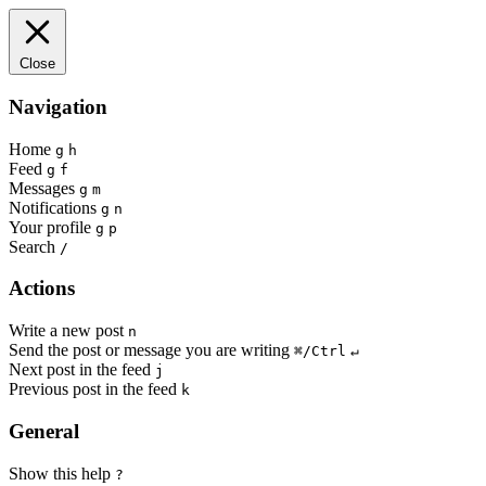
Close
Navigation
Home
g
h
Feed
g
f
Messages
g
m
Notifications
g
n
Your profile
g
p
Search
/
Actions
Write a new post
n
Send the post or message you are writing
⌘/Ctrl
↵
Next post in the feed
j
Previous post in the feed
k
General
Show this help
?