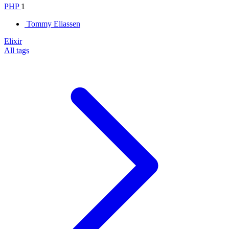
PHP
1
Tommy Eliassen
Elixir
All tags