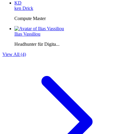
KD
ken Drick
Compute Master
Ilias Vassiliou
Headhunter für Digita...
View All (4)