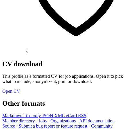
3
CV download
This profile as a formatted CV for job applications. Open it to pick
what to include, anonymize it, print or download.
Open CV
Other formats
Markdown
Text only
JSON
XML
vCard
RSS
Member directory
·
Jobs
·
Organizations
·
API documentation
·
Source
·
Submit a bug report or feature request
·
Community