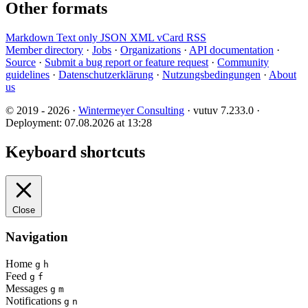
Other formats
Markdown
Text only
JSON
XML
vCard
RSS
Member directory
·
Jobs
·
Organizations
·
API documentation
·
Source
·
Submit a bug report or feature request
·
Community
guidelines
·
Datenschutzerklärung
·
Nutzungsbedingungen
·
About
us
© 2019 - 2026 ·
Wintermeyer Consulting
· vutuv 7.233.0
·
Deployment: 07.08.2026 at 13:28
Keyboard shortcuts
Close
Navigation
Home
g
h
Feed
g
f
Messages
g
m
Notifications
g
n