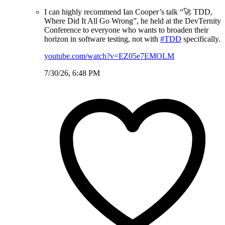
I can highly recommend Ian Cooper’s talk “🚀 TDD,
Where Did It All Go Wrong”, he held at the DevTernity
Conference to everyone who wants to broaden their
horizon in software testing, not with
#TDD
specifically.
youtube.com/watch?v=EZ05e7EMOLM
7/30/26, 6:48 PM