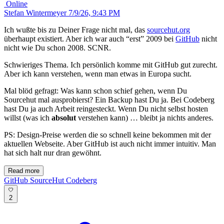
Online
Stefan Wintermeyer
7/9/26, 9:43 PM
Ich wußte bis zu Deiner Frage nicht mal, das
sourcehut.org
überhaupt existiert. Aber ich war auch “erst” 2009 bei
GitHub
nicht
nicht wie Du schon 2008. SCNR.
Schwieriges Thema. Ich persönlich komme mit GitHub gut zurecht.
Aber ich kann verstehen, wenn man etwas in Europa sucht.
Mal blöd gefragt: Was kann schon schief gehen, wenn Du
Sourcehut mal ausprobierst? Ein Backup hast Du ja. Bei Codeberg
hast Du ja auch Arbeit reingesteckt. Wenn Du nicht selbst hosten
willst (was ich
absolut
verstehen kann) … bleibt ja nichts anderes.
PS: Design-Preise werden die so schnell keine bekommen mit der
aktuellen Webseite. Aber GitHub ist auch nicht immer intuitiv. Man
hat sich halt nur dran gewöhnt.
Read more
GitHub
SourceHut
Codeberg
2