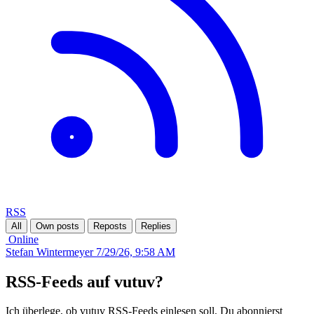
RSS
All
Own posts
Reposts
Replies
Online
Stefan Wintermeyer
7/29/26, 9:58 AM
RSS-Feeds auf vutuv?
Ich überlege, ob vutuv RSS-Feeds einlesen soll. Du abonnierst