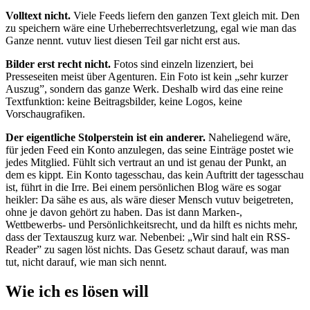
Volltext nicht.
Viele Feeds liefern den ganzen Text gleich mit. Den
zu speichern wäre eine Urheberrechtsverletzung, egal wie man das
Ganze nennt. vutuv liest diesen Teil gar nicht erst aus.
Bilder erst recht nicht.
Fotos sind einzeln lizenziert, bei
Presseseiten meist über Agenturen. Ein Foto ist kein „sehr kurzer
Auszug”, sondern das ganze Werk. Deshalb wird das eine reine
Textfunktion: keine Beitragsbilder, keine Logos, keine
Vorschaugrafiken.
Der eigentliche Stolperstein ist ein anderer.
Naheliegend wäre,
für jeden Feed ein Konto anzulegen, das seine Einträge postet wie
jedes Mitglied. Fühlt sich vertraut an und ist genau der Punkt, an
dem es kippt. Ein Konto tagesschau, das kein Auftritt der tagesschau
ist, führt in die Irre. Bei einem persönlichen Blog wäre es sogar
heikler: Da sähe es aus, als wäre dieser Mensch vutuv beigetreten,
ohne je davon gehört zu haben. Das ist dann Marken-,
Wettbewerbs- und Persönlichkeitsrecht, und da hilft es nichts mehr,
dass der Textauszug kurz war. Nebenbei: „Wir sind halt ein RSS-
Reader” zu sagen löst nichts. Das Gesetz schaut darauf, was man
tut, nicht darauf, wie man sich nennt.
Wie ich es lösen will