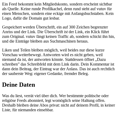
Ein Feed bekommt kein Mitgliedskonto, sondern erscheint sichtbar
als Quelle. Keine runde Profilkachel, denn rund steht auf vutuv für
einen Menschen, sondern eine eckige mit Anfangsbuchstaben. Kein
Logo, dafür die Domain gut lesbar.
Gespeichert werden Überschrift, ein auf 300 Zeichen begrenzter
Anriss und der Link. Die Überschrift
ist
der Link, ein Klick führt
zum Original. vutuv fängt keinen Traffic ab, sondern schickt ihn hin,
und die Einträge bleiben aus Suchmaschinen heraus.
Liken und Teilen bleiben möglich, weil beides nur diese kurze
Vorschau weiterbewegt. Antworten wird es nicht geben, weil
niemand da ist, der antworten könnte. Stattdessen öffnet „Dazu
schreiben” das Schreibfeld mit dem Link darin. Dein Kommentar ist
dann dein Beitrag, der Eintrag war der Anlass. Das ist auch rechtlich
der sauberste Weg: eigener Gedanke, fremder Beleg.
Deine Daten
Was du liest, verrät viel über dich. Wer bestimmte politische oder
religiöse Feeds abonniert, legt womöglich seine Haltung offen.
Deshalb bleiben deine Abos privat: nicht auf deinem Profil, in keiner
Liste, für niemanden einsehbar.