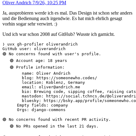
Oliver Andrich
7/9/26, 10:25 PM
Ja, ausprobieren werde ich es mal. Das Design ist schon sehr anders
und die Bedienung auch irgendwie. Es hat mich ehrlich gesagt
vorhin sogar sehr verwirrt. :)
Und ich war schon 2008 auf GitHub? Wusste ich garnicht.
❭ uvx gh-profiler oliverandrich

GitHub user: oliverandrich

🟢 No concerns found with user's profile.

   🟢 Account age: 18 years

   🟢 Profile information:

        name: Oliver Andrich

        blog: https://someonewho.codes/

        location: Koblenz, Germany

        email: oliver@andrich.me

        bio: Brewing code, sipping coffee, raising cats
        mastodon: https://social.tchncs.de/@oliverandri
        bluesky: https://bsky.app/profile/someonewho.co
      Empty fields: company

      Orgs: django-commons

🟢 No concerns found with recent PR activity.

   🟢 No PRs opened in the last 21 days.
