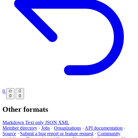
0
0
0
Other formats
Markdown
Text only
JSON
XML
Member directory
·
Jobs
·
Organizations
·
API documentation
·
Source
·
Submit a bug report or feature request
·
Community