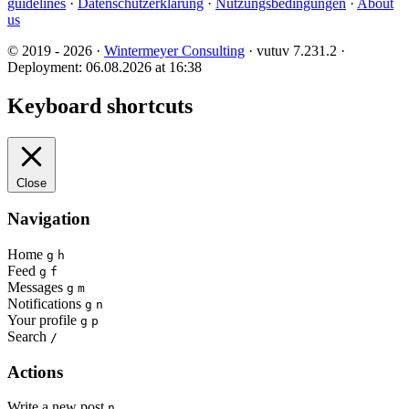
guidelines
·
Datenschutzerklärung
·
Nutzungsbedingungen
·
About
us
© 2019 - 2026 ·
Wintermeyer Consulting
· vutuv 7.231.2
·
Deployment: 06.08.2026 at 16:38
Keyboard shortcuts
Close
Navigation
Home
g
h
Feed
g
f
Messages
g
m
Notifications
g
n
Your profile
g
p
Search
/
Actions
Write a new post
n