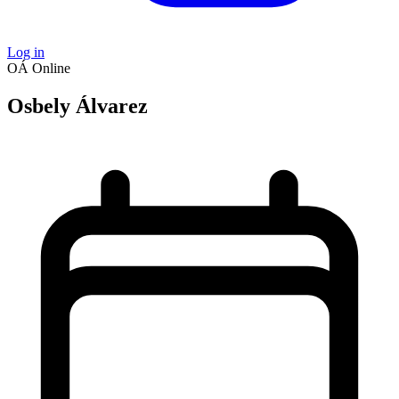
Log in
OÁ
Online
Osbely Álvarez