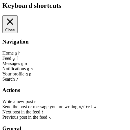
Keyboard shortcuts
Close
Navigation
Home
g
h
Feed
g
f
Messages
g
m
Notifications
g
n
Your profile
g
p
Search
/
Actions
Write a new post
n
Send the post or message you are writing
⌘/Ctrl
↵
Next post in the feed
j
Previous post in the feed
k
General