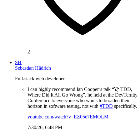
2
SH
Sebastian Hädrich
Full-stack web developer
I can highly recommend Ian Cooper’s talk “🚀 TDD,
Where Did It All Go Wrong”, he held at the DevTernity
Conference to everyone who wants to broaden their
horizon in software testing, not with
#TDD
specifically.
youtube.com/watch?v=EZ05e7EMOLM
7/30/26, 6:48 PM