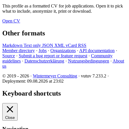
This profile as a formatted CV for job applications. Open it to pick
what to include, anonymize it, print or download.
Open CV
Other formats
Markdown
Text only
JSON
XML
vCard
RSS
Member directory
·
Jobs
·
Organizations
·
API documentation
·
Source
·
Submit a bug report or feature request
·
Community
guidelines
·
Datenschutzerklärung
·
Nutzungsbedingungen
·
About
us
© 2019 - 2026 ·
Wintermeyer Consulting
· vutuv 7.233.2
·
Deployment: 09.08.2026 at 23:02
Keyboard shortcuts
Close
Navigation