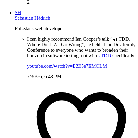
2
SH
Sebastian Hädrich
Full-stack web developer
I can highly recommend Ian Cooper’s talk “🚀 TDD,
Where Did It All Go Wrong”, he held at the DevTernity
Conference to everyone who wants to broaden their
horizon in software testing, not with
#TDD
specifically.
youtube.com/watch?v=EZ05e7EMOLM
7/30/26, 6:48 PM